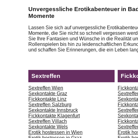
Unvergessliche Erotikabenteuer in Bad
Momente
Lassen Sie sich auf unvergessliche Erotikabenteu
Momente, die Sie nicht so schnell vergessen werde
Sie Ihre Fantasien und Wünsche in die Realität u
Rollenspielen bis hin zu leidenschaftlichen Erkund
und schaffen Sie Erinnerungen, die ein Leben lan
Sextreffen
Fickk
Sextreffen Wien
Fickkonta
Sexkontakte Graz
Sextreffe
Fickkontakte Linz
Sexkonta
Sextreffen Salzburg
Fickkont
Sexkontakte Innsbruck
Sextreffe
Fickkontakte Klagenfurt
Sexkonta
Sextreffen Villach
Fickkont
Sexkontakte Wels
Sextreff
Erotik hostessen in Wien
Erotik ho
Erotik hostessen in Graz
Erotik ho