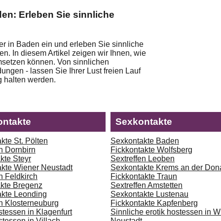
en: Erleben Sie sinnliche
er in Baden ein und erleben Sie sinnliche
n. In diesem Artikel zeigen wir Ihnen, wie
msetzen können. Von sinnlichen
ungen - lassen Sie Ihrer Lust freien Lauf
g halten werden.
ontakte
Sexkontakte
kte St. Pölten
Sexkontakte Baden
n Dornbirn
Fickkontakte Wolfsberg
kte Steyr
Sextreffen Leoben
akte Wiener Neustadt
Sexkontakte Krems an der Don
n Feldkirch
Fickkontakte Traun
kte Bregenz
Sextreffen Amstetten
akte Leonding
Sexkontakte Lustenau
en Klosterneuburg
Fickkontakte Kapfenberg
stessen in Klagenfurt
Sinnliche erotik hostessen in W
stessen in Villach
Neustadt