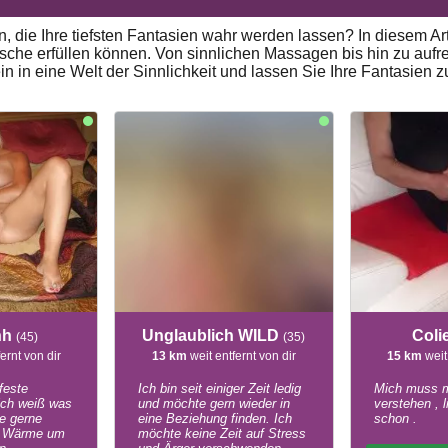
 die Ihre tiefsten Fantasien wahr werden lassen? In diesem Art
sche erfüllen können. Von sinnlichen Massagen bis hin zu aufr
in in eine Welt der Sinnlichkeit und lassen Sie Ihre Fantasien
hh
Unglaublich WILD
Col
(45)
(35)
ernt von dir
13 km
weit entfernt von dir
15 km
weit
feste
Ich bin seit einiger Zeit ledig
Mich muss m
ich weiß was
und möchte gern wieder in
verstehen , l
he gerne
eine Beziehung finden. Ich
schon .
d Wärme um
möchte keine Zeit auf Stress