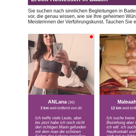
Sie suchen nach sinnlichen Begleitungen in Baden,
vor, die genau wissen, wie sie Ihre geheimen Wün
Meisterinnen der Verführungskunst. Tauchen Sie e
ANLana
Maleaa
(36)
3 km
weit entfernt von dir
12 km
weit entf
Ich treffe viele Leute, aber
Ich suche keine 
bis jetzt habe ich noch nicht
Beziehung aber 
den richtigen Mann gefunden
ich will. ich suc
mit dem man die schönen
Hautkontakt un