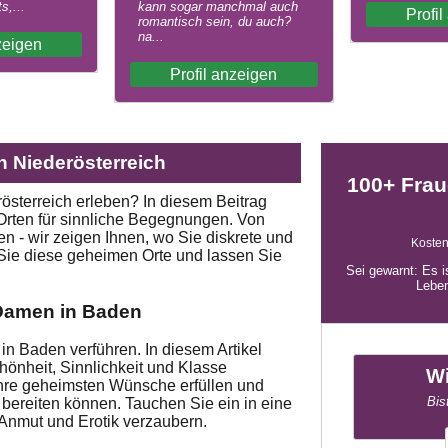
s,...
kann sogar manchmal auch
Profi
romantisch sein, du auch?
na...
zeigen
Profil anzeigen
in Niederösterreich
100+ Frau
rösterreich erleben? In diesem Beitrag
Orten für sinnliche Begegnungen. Von
n - wir zeigen Ihnen, wo Sie diskrete und
Kosten
ie diese geheimen Orte und lassen Sie
Sei gewarnt: Es i
Leben
 Damen in Baden
n Baden verführen. In diesem Artikel
hönheit, Sinnlichkeit und Klasse
Wi
hre geheimsten Wünsche erfüllen und
Bis
 bereiten können. Tauchen Sie ein in eine
 Anmut und Erotik verzaubern.