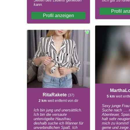
Seiten des Lebens genießen
sich gut zu fühle
kann.
Profil an
Profil anzeigen
MarthaL
RitaRakete
(37)
5 km
weit entf
2 km
weit entfernt von dir
Sexy junge Frau 
Ich bin jung und unersättlich.
Suche nach ....
Ich bin die versaute
Abenteuer, Spas
untervögelte Hausfrau,
halt sehr neugier
deshalb suche ich Männer für
mich zu kommt! I
unverbindlichen Spaß. Ich
gerne und zeige