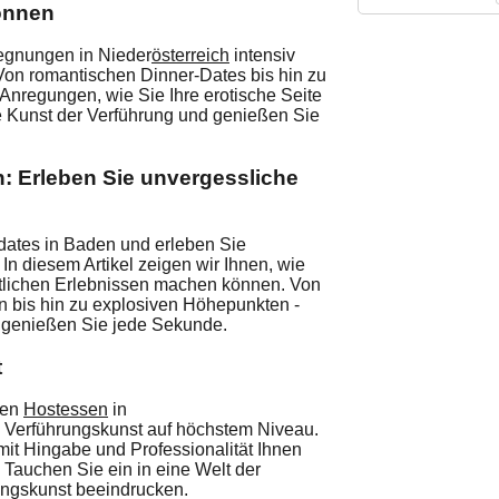
können
gegnungen in Nieder
österreich
intensiv
Von romantischen Dinner-Dates bis hin zu
Anregungen, wie Sie Ihre erotische Seite
 Kunst der Verführung und genießen Sie
n: Erleben Sie unvergessliche
ikdates in Baden und erleben Sie
n diesem Artikel zeigen wir Ihnen, wie
aftlichen Erlebnissen machen können. Von
n bis hin zu explosiven Höhepunkten -
d genießen Sie jede Sekunde.
t
len
Hostessen
in
ie Verführungskunst auf höchstem Niveau.
 mit Hingabe und Professionalität Ihnen
 Tauchen Sie ein in eine Welt der
rungskunst beeindrucken.