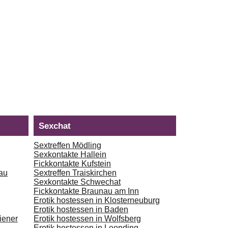
Sexchat
Sextreffen Mödling
Sexkontakte Hallein
Fickkontakte Kufstein
au
Sextreffen Traiskirchen
Sexkontakte Schwechat
Fickkontakte Braunau am Inn
Erotik hostessen in Klosterneuburg
Erotik hostessen in Baden
iener
Erotik hostessen in Wolfsberg
Erotik hostessen in Leonding