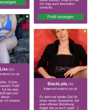
sehen können, finde ich toll.
l anzeigen
Ich mag auch besonders
sinnliche...
Profil anzeigen
eLisa
(52)
entfernt von dir
üßer, Schön,
BlackLaila
(70)
meinem Profil
5 km
weit entfernt von dir
. Ich bin dein
uterEngel und
 dieser
Es wird mal wieder Zeit für
as ich erwarte,
einen neuen Sexpartner, bei
..
einer offenen Beziehung
klappt das ja auch super. :)