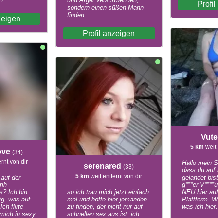
n.
und Ärger verschwenden,
Profi
sondern einen süßen Mann
finden.
zeigen
Profil anzeigen
Vut
5 km
weit 
ove
(34)
ernt von dir
Hallo mein S
serenared
(33)
dass du auf 
5 km
weit entfernt von dir
auf der
gelandet bist
 mh
g***er V****
s? Ich bin
so ich trau mich jetzt einfach
NEU hier auf
ig, was auf
mal und hoffe hier jemanden
Plattform. W
ch flirte
zu finden, der nicht nur auf
was ich hier.
 mich in sexy
schnellen sex aus ist. ich